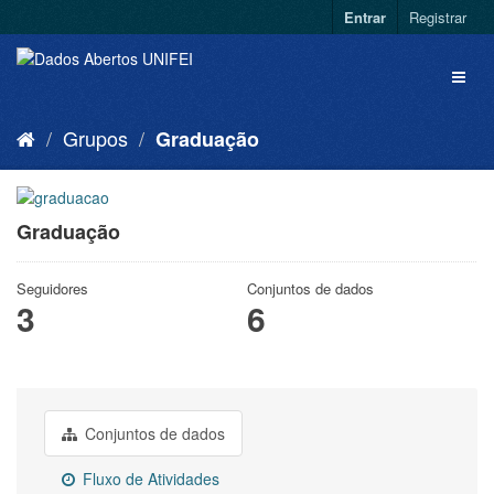
Entrar
Registrar
Grupos
Graduação
Graduação
Seguidores
Conjuntos de dados
3
6
Conjuntos de dados
Fluxo de Atividades