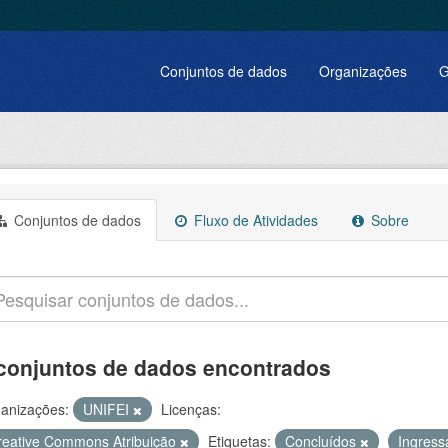
Conjuntos de dados
Organizações
G
Conjuntos de dados
Fluxo de Atividades
Sobre
conjuntos de dados encontrados
anizações:
UNIFEI
Licenças:
reative Commons Atribuição
Etiquetas:
Concluídos
Ingres