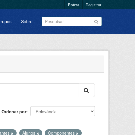
Entrar
Registrar
rupos
Sobre
Ordenar por
santes
Alunos
Componentes