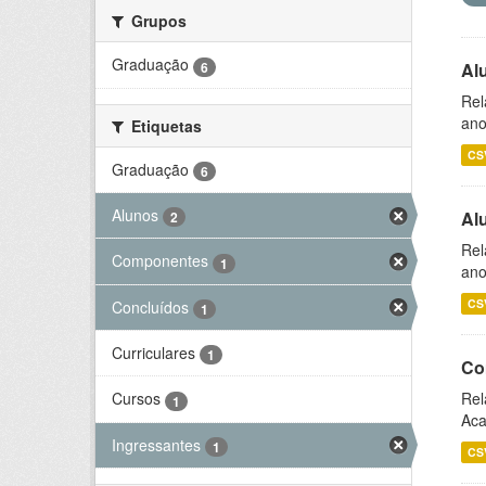
Grupos
Graduação
6
Al
Rel
ano
Etiquetas
CS
Graduação
6
Alunos
Al
2
Rel
Componentes
1
ano
CS
Concluídos
1
Curriculares
1
Co
Rel
Cursos
1
Aca
Ingressantes
1
CS