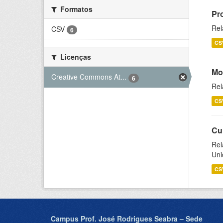
Formatos
Pr
Rel
CSV
6
CS
Licenças
Mo
Creative Commons At...
6
Rel
CS
Cu
Rel
Uni
CS
Campus Prof. José Rodrigues Seabra – Sede