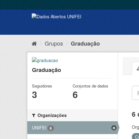
Grupos
Graduação
Graduação
Seguidores
Conjuntos de dados
3
6
6 
Organizações
Org
UNIFEI
6
C