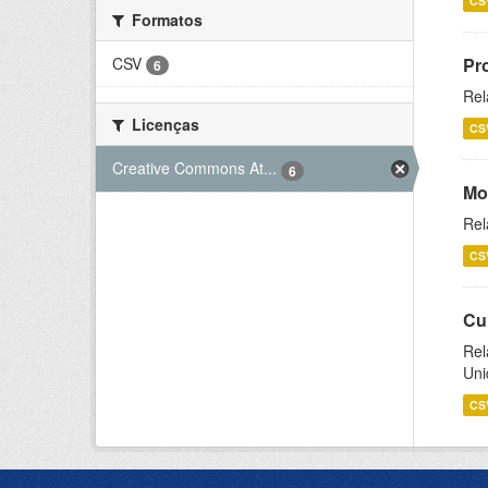
CS
Formatos
CSV
Pr
6
Rel
Licenças
CS
Creative Commons At...
6
Mo
Rel
CS
Cu
Rel
Uni
CS