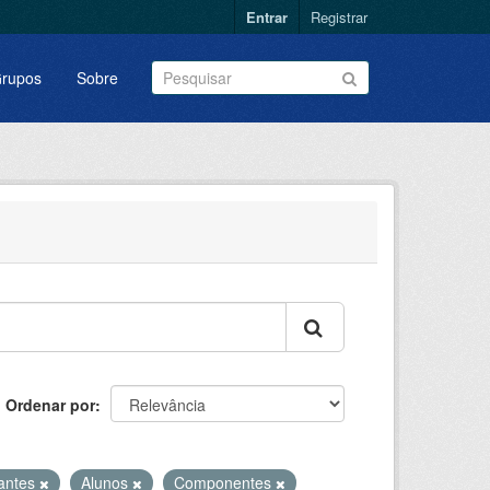
Entrar
Registrar
rupos
Sobre
Ordenar por
santes
Alunos
Componentes