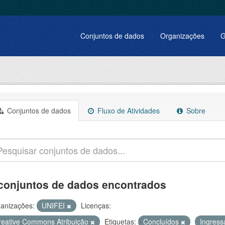
Conjuntos de dados
Organizações
G
Conjuntos de dados
Fluxo de Atividades
Sobre
conjuntos de dados encontrados
anizações:
UNIFEI
Licenças:
reative Commons Atribuição
Etiquetas:
Concluídos
Ingres