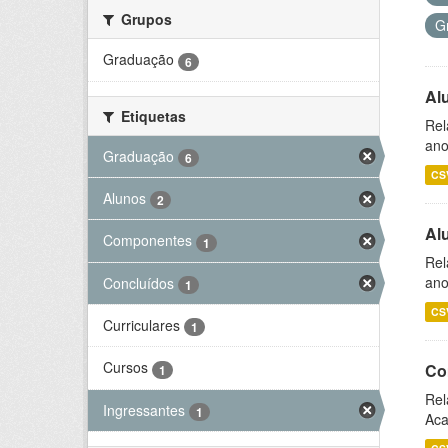
Grupos
G
Graduação
6
Al
Etiquetas
Rel
ano
Graduação
6
CS
Alunos
2
Al
Componentes
1
Rel
ano
Concluídos
1
CS
Curriculares
1
Cursos
Co
1
Rel
Ingressantes
1
Aca