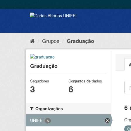
Grupos
Graduação
Graduação
Seguidores
Conjuntos de dados
3
6
6 
Organizações
Org
UNIFEI
6
C