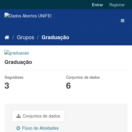
Entrar
Registrar
Grupos
Graduação
Graduação
Seguidores
Conjuntos de dados
3
6
Conjuntos de dados
Fluxo de Atividades