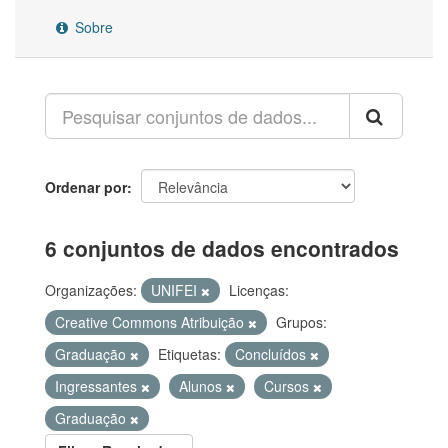
Sobre
Ordenar por
6 conjuntos de dados encontrados
Organizações:
UNIFEI
Licenças:
Creative Commons Atribuição
Grupos:
Graduação
Etiquetas:
Concluídos
Ingressantes
Alunos
Cursos
Graduação