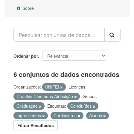
Sobre
Ordenar por
6 conjuntos de dados encontrados
Organizações:
UNIFEI
Licenças:
Creative Commons Atribuição
Grupos:
Graduação
Etiquetas:
Concluídos
Ingressantes
Curriculares
Alunos
Filtrar Resultados