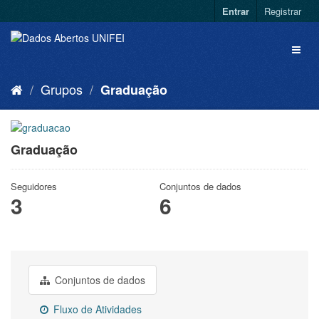
Entrar
Registrar
Grupos
Graduação
Graduação
Seguidores
Conjuntos de dados
3
6
Conjuntos de dados
Fluxo de Atividades