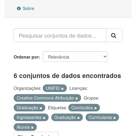
Sobre
Ordenar por
6 conjuntos de dados encontrados
Organizações:
UNIFEI
Licenças:
Creative Commons Atribuição
Grupos:
Graduação
Etiquetas:
Concluídos
Ingressantes
Graduação
Curriculares
Alunos