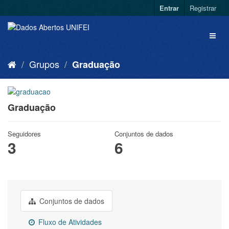
Entrar
Registrar
Grupos
Graduação
Graduação
Seguidores
Conjuntos de dados
3
6
Conjuntos de dados
Fluxo de Atividades