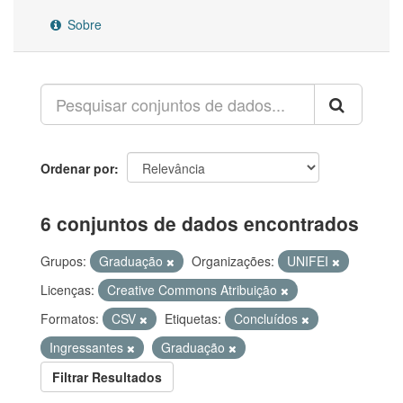
Sobre
Ordenar por
6 conjuntos de dados encontrados
Grupos:
Graduação
Organizações:
UNIFEI
Licenças:
Creative Commons Atribuição
Formatos:
CSV
Etiquetas:
Concluídos
Ingressantes
Graduação
Filtrar Resultados