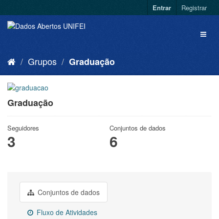
Entrar
Registrar
Grupos
Graduação
Graduação
Seguidores
Conjuntos de dados
3
6
Conjuntos de dados
Fluxo de Atividades