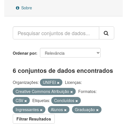
Sobre
Ordenar por
6 conjuntos de dados encontrados
Organizações:
UNIFEI
Licenças:
Creative Commons Atribuição
Formatos:
CSV
Etiquetas:
Concluídos
Ingressantes
Alunos
Graduação
Filtrar Resultados