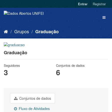
Entrar
Registrar
Grupos
Graduação
Graduação
Seguidores
Conjuntos de dados
3
6
Conjuntos de dados
Fluxo de Atividades