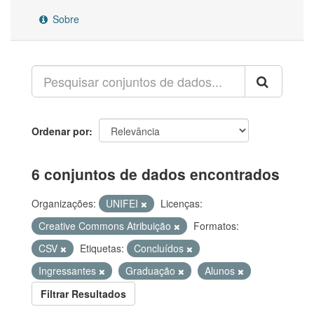
Sobre
Ordenar por
6 conjuntos de dados encontrados
Organizações:
UNIFEI
Licenças:
Creative Commons Atribuição
Formatos:
CSV
Etiquetas:
Concluídos
Ingressantes
Graduação
Alunos
Filtrar Resultados