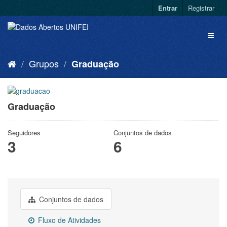
Entrar
Registrar
Grupos
Graduação
Graduação
Seguidores
Conjuntos de dados
3
6
Conjuntos de dados
Fluxo de Atividades