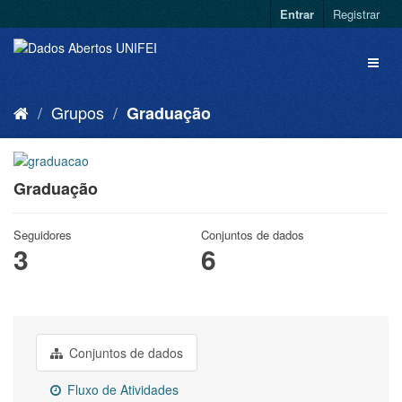
Entrar
Registrar
Grupos
Graduação
Graduação
Seguidores
Conjuntos de dados
3
6
Conjuntos de dados
Fluxo de Atividades