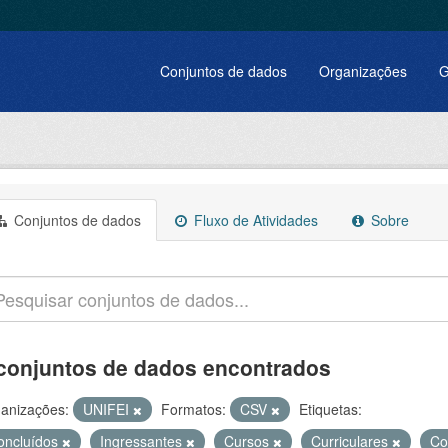
Conjuntos de dados
Organizações
G
Conjuntos de dados
Fluxo de Atividades
Sobre
conjuntos de dados encontrados
anizações:
UNIFEI
Formatos:
CSV
Etiquetas:
oncluídos
Ingressantes
Cursos
Curriculares
Co