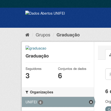
Grupos
Graduação
Graduação
Seguidores
Conjuntos de dados
3
6
6 
Organizações
Org
UNIFEI
6
C