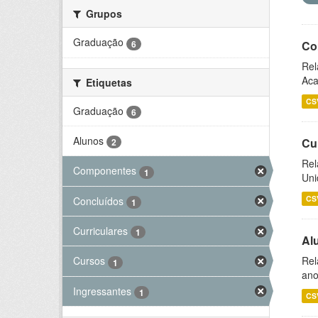
Grupos
Graduação
6
Co
Rel
Aca
Etiquetas
CS
Graduação
6
Alunos
Cu
2
Rel
Componentes
1
Uni
CS
Concluídos
1
Curriculares
1
Al
Rel
Cursos
1
ano
Ingressantes
1
CS