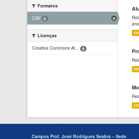
Formatos
Al
Rel
CSV
6
ano
CS
Licenças
Creative Commons At...
6
Pr
Rel
CS
Mo
Rel
CS
Campus Prof. José Rodrigues Seabra – Sede