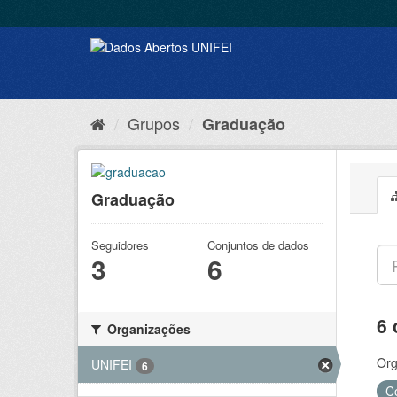
Grupos
Graduação
Graduação
Seguidores
Conjuntos de dados
3
6
6 
Organizações
Org
UNIFEI
6
C