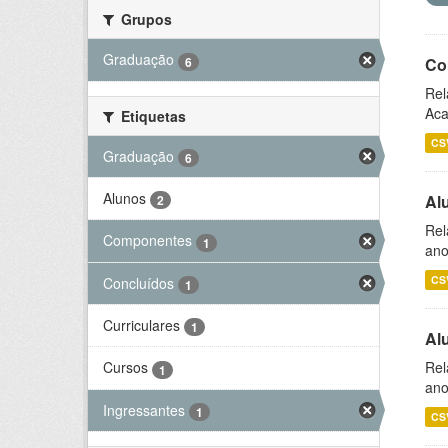
Grupos
Graduação
6
Co
Rel
Aca
Etiquetas
CS
Graduação
6
Alunos
Al
2
Rel
Componentes
1
ano
CS
Concluídos
1
Curriculares
1
Al
Rel
Cursos
1
ano
Ingressantes
1
CS