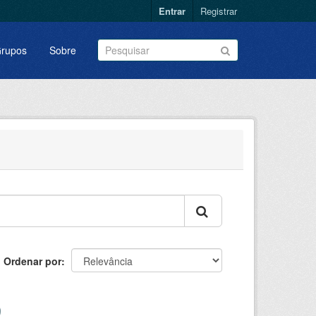
Entrar
Registrar
rupos
Sobre
Ordenar por