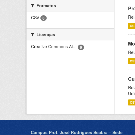
Formatos
Pr
Rel
CSV
6
CS
Licenças
Mo
Creative Commons At...
6
Rel
CS
Cu
Rel
Uni
CS
Campus Prof. José Rodrigues Seabra – Sede