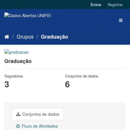
Entrar
Registrar
Grupos
Graduação
Graduação
Seguidores
Conjuntos de dados
3
6
Conjuntos de dados
Fluxo de Atividades