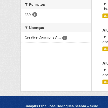
Rel
Formatos
Uni
CSV
6
CS
Licenças
Al
Rel
Creative Commons At...
6
ano
CS
Al
Rel
ano
CS
Campus Prof. José Rodrigues Seabra – Sede