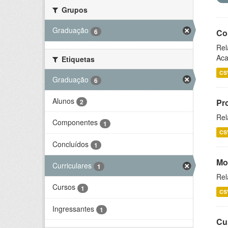
Grupos
Graduação
6
Co
Rel
Aca
Etiquetas
CS
Graduação
6
Alunos
Pr
2
Rel
Componentes
1
CS
Concluídos
1
Mo
Curriculares
1
Rel
Cursos
1
CS
Ingressantes
1
Cu