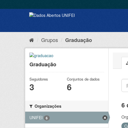
Grupos
Graduação
Graduação
Seguidores
Conjuntos de dados
3
6
6 
Organizações
Org
UNIFEI
6
C