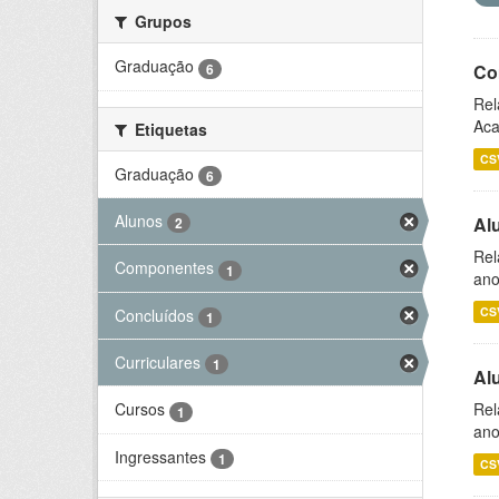
Grupos
Graduação
6
Co
Rel
Aca
Etiquetas
CS
Graduação
6
Alunos
Al
2
Rel
Componentes
1
ano
CS
Concluídos
1
Curriculares
1
Al
Rel
Cursos
1
ano
Ingressantes
1
CS