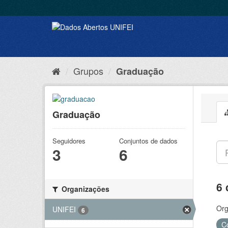
Grupos
Graduação
Graduação
Seguidores
Conjuntos de dados
3
6
6 
Organizações
Org
UNIFEI
6
C