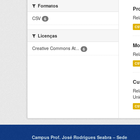
Formatos
Pr
Rel
CSV
6
CS
Licenças
Mo
Creative Commons At...
6
Rel
CS
Cu
Rel
Uni
CS
Campus Prof. José Rodrigues Seabra – Sede