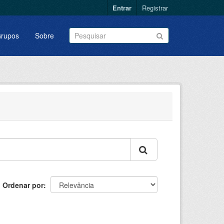
Entrar
Registrar
rupos
Sobre
Ordenar por