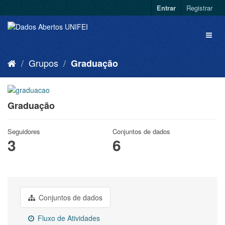
Entrar
Registrar
Grupos
Graduação
Graduação
Seguidores
Conjuntos de dados
3
6
Conjuntos de dados
Fluxo de Atividades