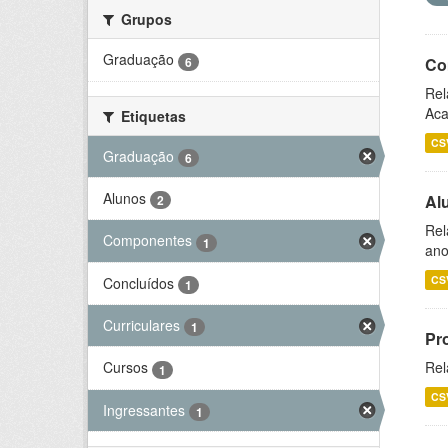
Grupos
Graduação
6
Co
Rel
Aca
Etiquetas
CS
Graduação
6
Alunos
Al
2
Rel
Componentes
1
ano
CS
Concluídos
1
Curriculares
1
Pr
Rel
Cursos
1
CS
Ingressantes
1