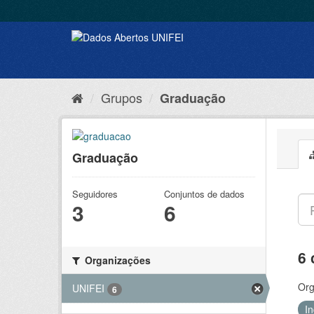
Grupos
Graduação
Graduação
Seguidores
Conjuntos de dados
3
6
6 
Organizações
Org
UNIFEI
6
I