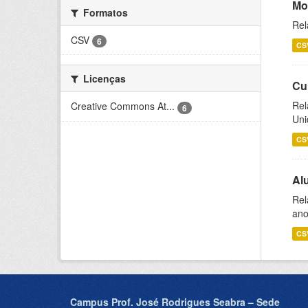
Mo
Formatos
Rel
CSV
6
CS
Licenças
Cu
Rel
Creative Commons At...
6
Uni
CS
Al
Rel
ano
CS
Campus Prof. José Rodrigues Seabra – Sede