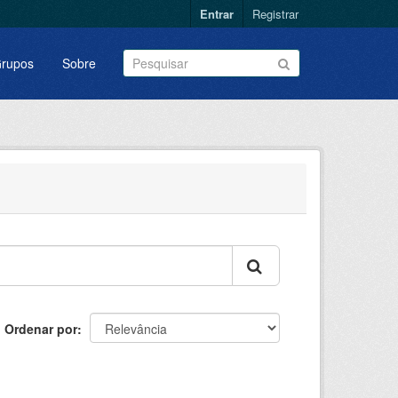
Entrar
Registrar
rupos
Sobre
Ordenar por