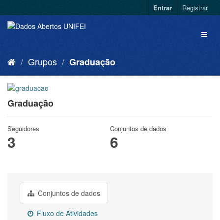
Entrar
Registrar
Grupos
Graduação
Graduação
Seguidores
Conjuntos de dados
3
6
Conjuntos de dados
Fluxo de Atividades