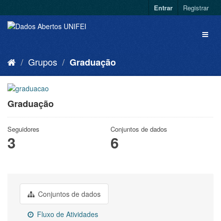
Entrar
Registrar
Grupos
Graduação
Graduação
Seguidores
Conjuntos de dados
3
6
Conjuntos de dados
Fluxo de Atividades