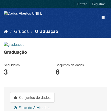
Entrar
Registrar
Grupos
Graduação
Graduação
Seguidores
Conjuntos de dados
3
6
Conjuntos de dados
Fluxo de Atividades