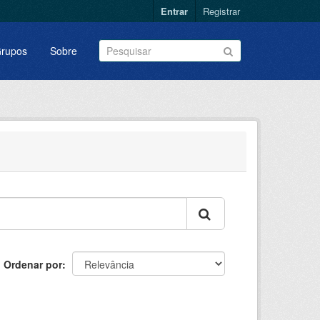
Entrar
Registrar
rupos
Sobre
Ordenar por