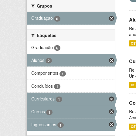
Grupos
Graduação
6
Al
Rel
ano
Etiquetas
CS
Graduação
6
Alunos
Cu
2
Rel
Componentes
1
Uni
CS
Concluídos
1
Curriculares
1
Co
Rel
Cursos
1
Aca
Ingressantes
1
CS