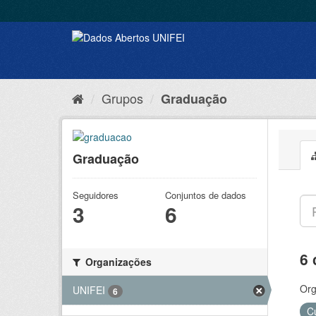
Grupos
Graduação
Graduação
Seguidores
Conjuntos de dados
3
6
6 
Organizações
Org
UNIFEI
6
C