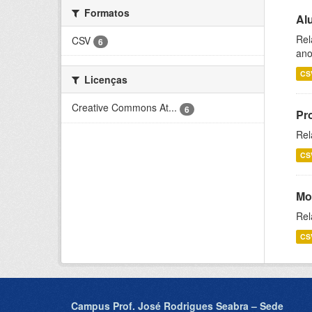
Formatos
Al
Rel
CSV
6
ano
CS
Licenças
Creative Commons At...
6
Pr
Rel
CS
Mo
Rel
CS
Campus Prof. José Rodrigues Seabra – Sede