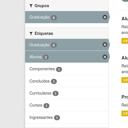
Grupos
Graduação
6
Al
Rel
ano
Etiquetas
CS
Graduação
6
Alunos
Al
2
Rel
Componentes
1
ano
CS
Concluídos
1
Curriculares
1
Pr
Rel
Cursos
1
CS
Ingressantes
1