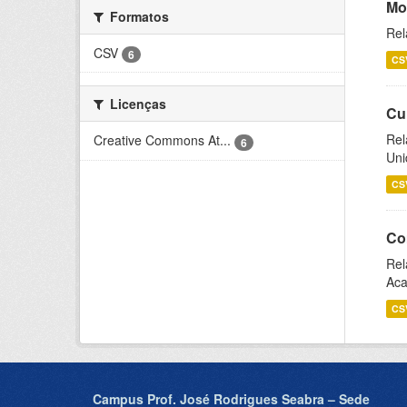
Mo
Formatos
Rel
CSV
6
CS
Licenças
Cu
Rel
Creative Commons At...
6
Uni
CS
Co
Rel
Aca
CS
Campus Prof. José Rodrigues Seabra – Sede