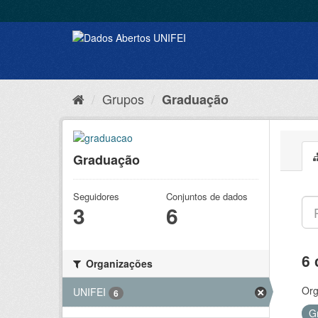
Grupos
Graduação
Graduação
Seguidores
Conjuntos de dados
3
6
6 
Organizações
Org
UNIFEI
6
G