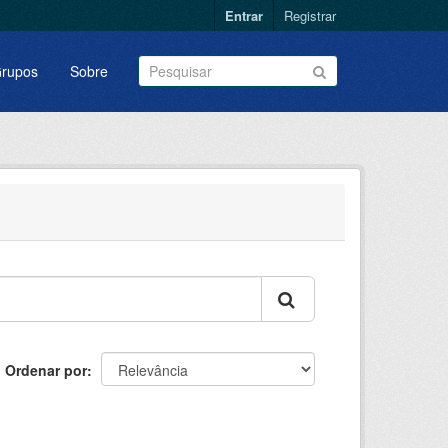
Entrar
Registrar
rupos
Sobre
Ordenar por