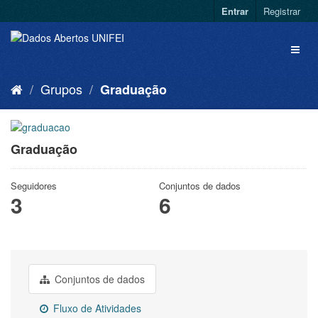
Entrar
Registrar
Grupos
Graduação
Graduação
Seguidores
Conjuntos de dados
3
6
Conjuntos de dados
Fluxo de Atividades