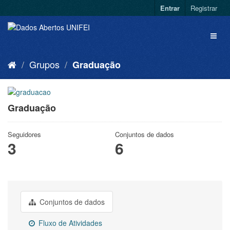
Entrar
Registrar
Grupos
Graduação
Graduação
Seguidores
Conjuntos de dados
3
6
Conjuntos de dados
Fluxo de Atividades