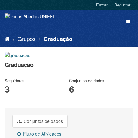
Entrar
Registrar
Grupos
Graduação
Graduação
Seguidores
Conjuntos de dados
3
6
Conjuntos de dados
Fluxo de Atividades