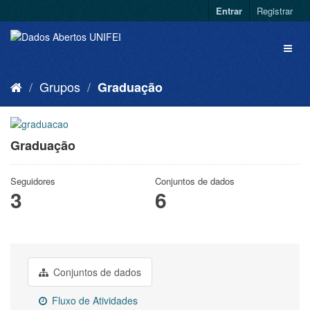
Entrar
Registrar
Grupos
Graduação
Graduação
Seguidores
Conjuntos de dados
3
6
Conjuntos de dados
Fluxo de Atividades