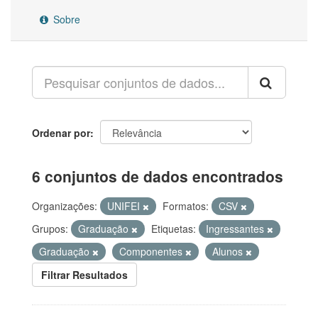
Sobre
Ordenar por
6 conjuntos de dados encontrados
Organizações:
UNIFEI
Formatos:
CSV
Grupos:
Graduação
Etiquetas:
Ingressantes
Graduação
Componentes
Alunos
Filtrar Resultados