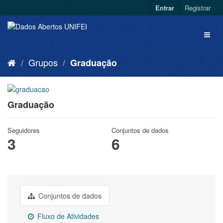
Entrar
Registrar
Grupos
Graduação
Graduação
Seguidores
Conjuntos de dados
3
6
Conjuntos de dados
Fluxo de Atividades