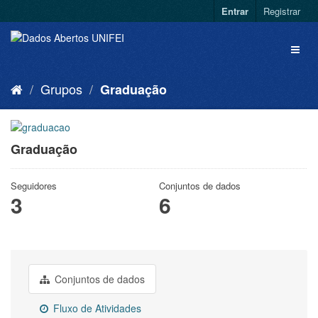
Entrar
Registrar
Grupos
Graduação
Graduação
Seguidores
Conjuntos de dados
3
6
Conjuntos de dados
Fluxo de Atividades