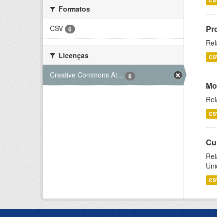
CS
Formatos
CSV
Pr
6
Rel
Licenças
CS
Creative Commons At...
6
Mo
Rel
CS
Cu
Rel
Uni
CS