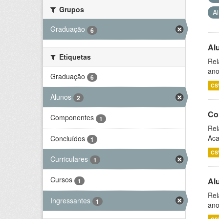
Grupos
A
Graduação
6
Al
Etiquetas
Rel
ano
Graduação
6
CS
Alunos
2
Co
Componentes
1
Rel
Aca
Concluídos
1
CS
Curriculares
1
Cursos
Al
1
Rel
Ingressantes
1
ano