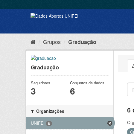
Grupos
Graduação
Graduação
Seguidores
Conjuntos de dados
3
6
6 
Organizações
Org
UNIFEI
6
C