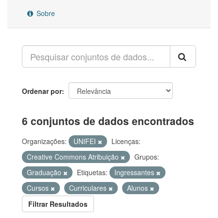
Sobre
Ordenar por
6 conjuntos de dados encontrados
Organizações:
UNIFEI
Licenças:
Creative Commons Atribuição
Grupos:
Graduação
Etiquetas:
Ingressantes
Cursos
Curriculares
Alunos
Filtrar Resultados