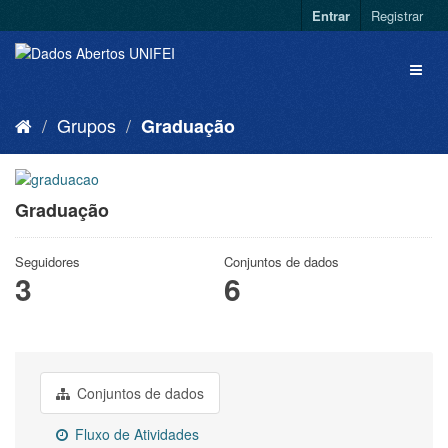
Entrar
Registrar
Grupos
Graduação
Graduação
Seguidores
Conjuntos de dados
3
6
Conjuntos de dados
Fluxo de Atividades