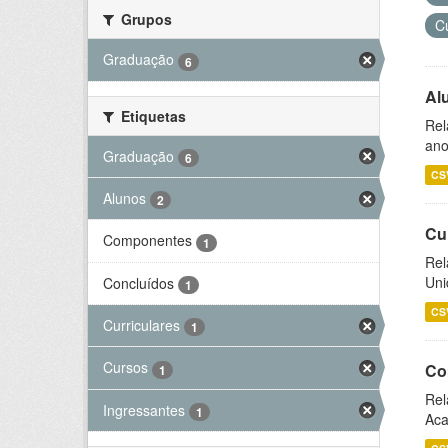
Grupos
C
Graduação
6
Al
Etiquetas
Rel
ano
Graduação
6
CS
Alunos
2
Cu
Componentes
1
Rel
Uni
Concluídos
1
CS
Curriculares
1
Cursos
Co
1
Rel
Ingressantes
1
Aca