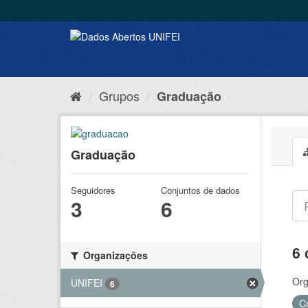
Grupos
Graduação
Graduação
Seguidores
Conjuntos de dados
3
6
6 
Organizações
Org
UNIFEI
6
C