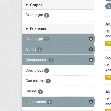
Grupos
G
Graduação
6
Al
Etiquetas
Rel
ano
Graduação
6
CS
Alunos
2
Co
Componentes
1
Rel
Aca
Concluídos
1
CS
Curriculares
1
Cursos
Al
1
Rel
Ingressantes
1
ano