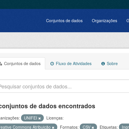
Conjuntos de dados
Organizações
G
Conjuntos de dados
Fluxo de Atividades
Sobre
conjuntos de dados encontrados
anizações:
UNIFEI
Licenças:
reative Commons Atribuição
Formatos:
CSV
Etiquetas:
Ing