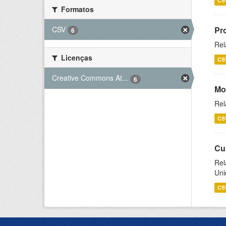
CS
Formatos
CSV
Pr
6
Rel
Licenças
CS
Creative Commons At...
6
Mo
Rel
CS
Cu
Rel
Uni
CS