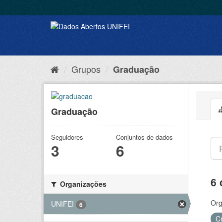
Grupos
Graduação
Graduação
Seguidores
Conjuntos de dados
3
6
6 
Organizações
Org
UNIFEI
6
C