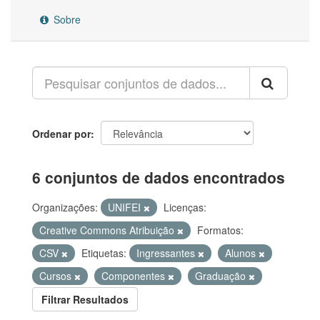
Sobre
Ordenar por
6 conjuntos de dados encontrados
Organizações:
UNIFEI
Licenças:
Creative Commons Atribuição
Formatos:
CSV
Etiquetas:
Ingressantes
Alunos
Cursos
Componentes
Graduação
Filtrar Resultados