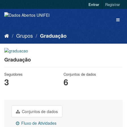
Entrar
Registrar
Grupos
Graduação
Graduação
Seguidores
Conjuntos de dados
3
6
Conjuntos de dados
Fluxo de Atividades