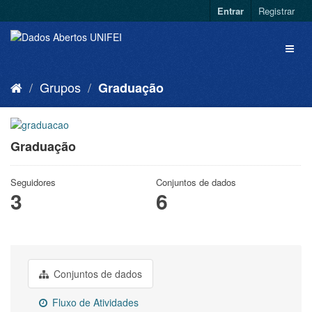
Entrar
Registrar
Grupos
Graduação
Graduação
Seguidores
Conjuntos de dados
3
6
Conjuntos de dados
Fluxo de Atividades