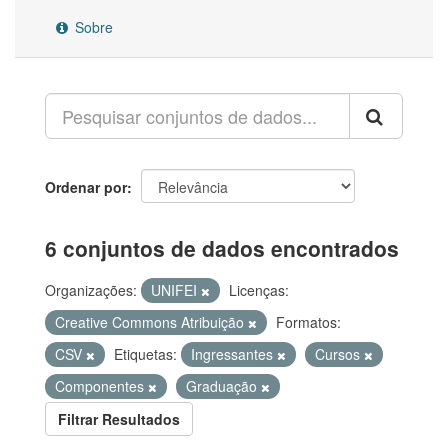
Sobre
Ordenar por
6 conjuntos de dados encontrados
Organizações:
UNIFEI
Licenças:
Creative Commons Atribuição
Formatos:
CSV
Etiquetas:
Ingressantes
Cursos
Componentes
Graduação
Filtrar Resultados