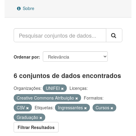
Sobre
Ordenar por
6 conjuntos de dados encontrados
Organizações:
UNIFEI
Licenças:
Creative Commons Atribuição
Formatos:
CSV
Etiquetas:
Ingressantes
Cursos
Graduação
Filtrar Resultados