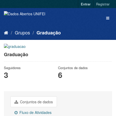
Entrar
Registrar
Grupos
Graduação
Graduação
Seguidores
Conjuntos de dados
3
6
Conjuntos de dados
Fluxo de Atividades