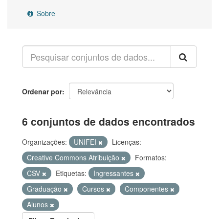
Sobre
Ordenar por
6 conjuntos de dados encontrados
Organizações:
UNIFEI
Licenças:
Creative Commons Atribuição
Formatos:
CSV
Etiquetas:
Ingressantes
Graduação
Cursos
Componentes
Alunos