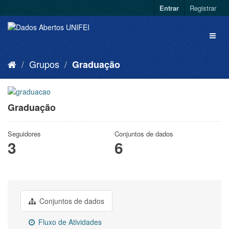
Entrar
Registrar
Grupos
Graduação
Graduação
Seguidores
Conjuntos de dados
3
6
Conjuntos de dados
Fluxo de Atividades