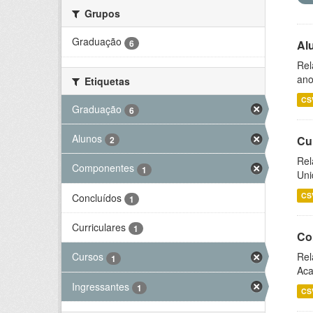
Grupos
Graduação
6
Al
Rel
ano
Etiquetas
CS
Graduação
6
Alunos
Cu
2
Rel
Componentes
1
Uni
CS
Concluídos
1
Curriculares
1
Co
Rel
Cursos
1
Aca
Ingressantes
1
CS