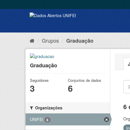
Grupos
Graduação
Graduação
Seguidores
Conjuntos de dados
3
6
6 
Organizações
Org
UNIFEI
6
I