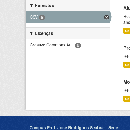
Formatos
Al
Rel
CSV
6
ano
CS
Licenças
Creative Commons At...
6
Pr
Rel
CS
Mo
Rel
CS
Campus Prof. José Rodrigues Seabra – Sede