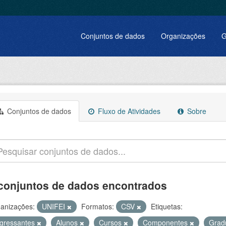
Conjuntos de dados
Organizações
G
Conjuntos de dados
Fluxo de Atividades
Sobre
conjuntos de dados encontrados
anizações:
UNIFEI
Formatos:
CSV
Etiquetas:
ngressantes
Alunos
Cursos
Componentes
Grad