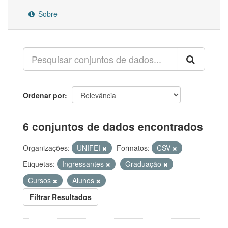
Sobre
Ordenar por
6 conjuntos de dados encontrados
Organizações:
UNIFEI
Formatos:
CSV
Etiquetas:
Ingressantes
Graduação
Cursos
Alunos
Filtrar Resultados