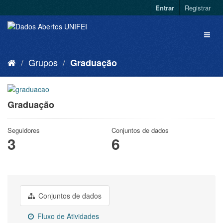
Entrar
Registrar
Grupos
Graduação
Graduação
Seguidores
Conjuntos de dados
3
6
Conjuntos de dados
Fluxo de Atividades