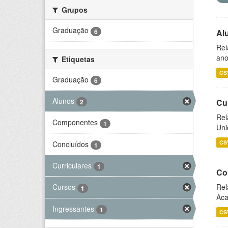
Grupos
Graduação
6
Al
Rel
ano
Etiquetas
CS
Graduação
6
Alunos
Cu
2
Rel
Componentes
1
Uni
CS
Concluídos
1
Curriculares
1
Co
Rel
Cursos
1
Aca
Ingressantes
1
CS