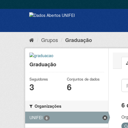
Grupos
Graduação
Graduação
Seguidores
Conjuntos de dados
3
6
6 
Organizações
Org
UNIFEI
6
C