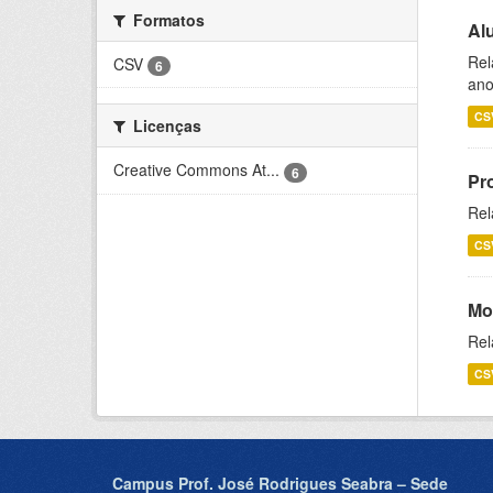
Formatos
Al
Rel
CSV
6
ano
CS
Licenças
Creative Commons At...
6
Pr
Rel
CS
Mo
Rel
CS
Campus Prof. José Rodrigues Seabra – Sede