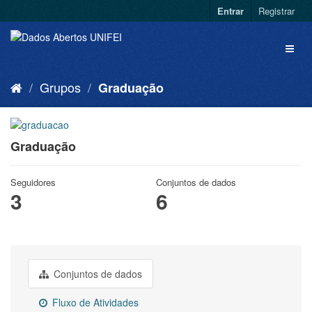
Entrar
Registrar
Grupos
Graduação
Graduação
Seguidores
Conjuntos de dados
3
6
Conjuntos de dados
Fluxo de Atividades