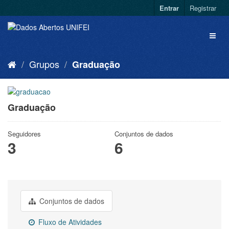
Entrar
Registrar
Grupos
Graduação
Graduação
Seguidores
Conjuntos de dados
3
6
Conjuntos de dados
Fluxo de Atividades