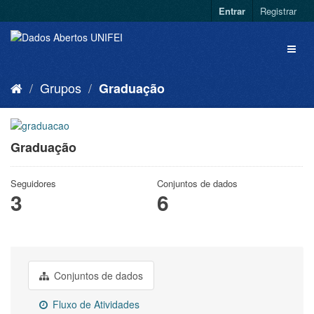
Entrar
Registrar
Grupos
Graduação
Graduação
Seguidores
Conjuntos de dados
3
6
Conjuntos de dados
Fluxo de Atividades