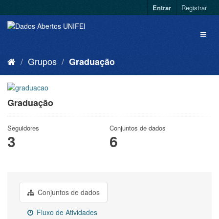
Entrar
Registrar
Grupos
Graduação
Graduação
Seguidores
Conjuntos de dados
3
6
Conjuntos de dados
Fluxo de Atividades