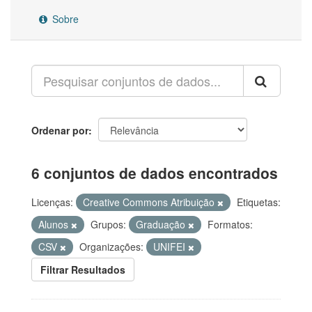
Sobre
Ordenar por
6 conjuntos de dados encontrados
Licenças:
Creative Commons Atribuição
Etiquetas:
Alunos
Grupos:
Graduação
Formatos:
CSV
Organizações:
UNIFEI
Filtrar Resultados