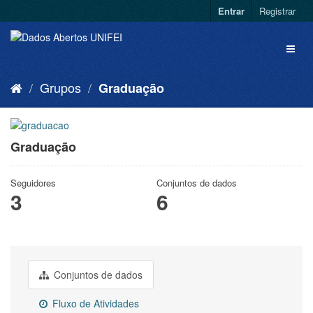
Entrar
Registrar
Grupos
Graduação
Graduação
Seguidores
Conjuntos de dados
3
6
Conjuntos de dados
Fluxo de Atividades