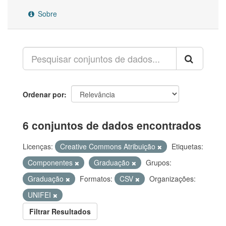
Sobre
Ordenar por
6 conjuntos de dados encontrados
Licenças:
Creative Commons Atribuição
Etiquetas:
Componentes
Graduação
Grupos:
Graduação
Formatos:
CSV
Organizações:
UNIFEI
Filtrar Resultados