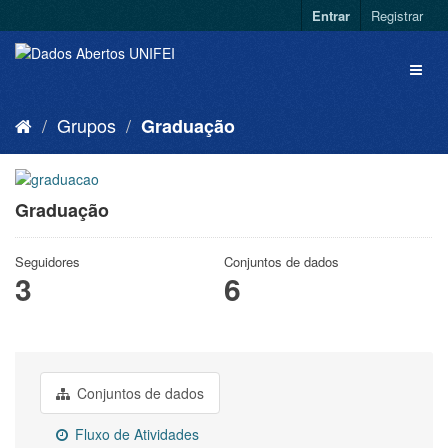
Entrar
Registrar
Grupos
Graduação
Graduação
Seguidores
Conjuntos de dados
3
6
Conjuntos de dados
Fluxo de Atividades