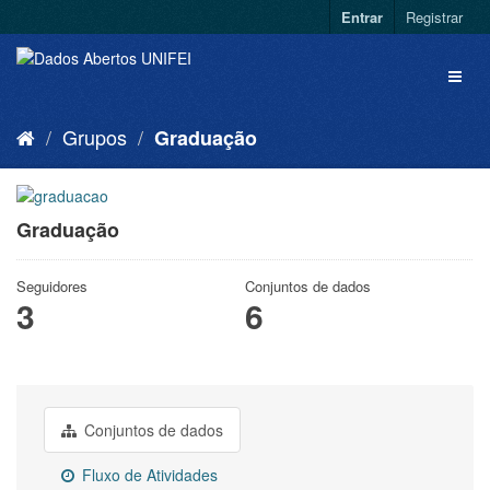
Entrar
Registrar
Grupos
Graduação
Graduação
Seguidores
Conjuntos de dados
3
6
Conjuntos de dados
Fluxo de Atividades