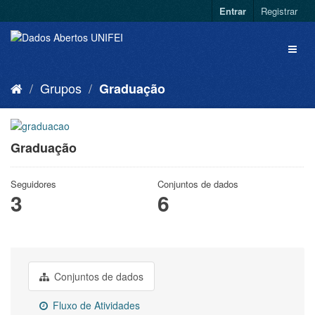
Entrar
Registrar
Grupos
Graduação
Graduação
Seguidores
Conjuntos de dados
3
6
Conjuntos de dados
Fluxo de Atividades