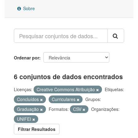
Sobre
Ordenar por
6 conjuntos de dados encontrados
Licenças:
Creative Commons Atribuição
Etiquetas:
Concluídos
Curriculares
Grupos:
Graduação
Formatos:
CSV
Organizações:
UNIFEI
Filtrar Resultados