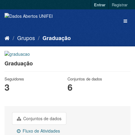
Entrar
Registrar
Grupos
Graduação
Graduação
Seguidores
Conjuntos de dados
3
6
Conjuntos de dados
Fluxo de Atividades