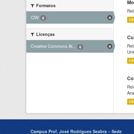
Mo
Formatos
Rel
CSV
6
CS
Licenças
Cu
Rel
Creative Commons At...
6
Uni
CS
Co
Rel
Aca
CS
Campus Prof. José Rodrigues Seabra – Sede