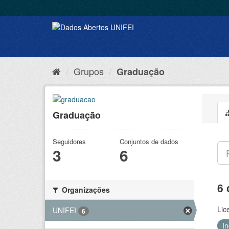
Grupos
Graduação
Graduação
Seguidores
Conjuntos de dados
3
6
6 
Organizações
Lic
UNIFEI
6
I