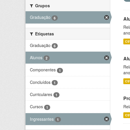
Grupos
Graduação
6
Al
Rel
ano
Etiquetas
CS
Graduação
6
Alunos
Al
2
Rel
Componentes
1
ano
CS
Concluídos
1
Curriculares
1
Pr
Rel
Cursos
1
CS
Ingressantes
1