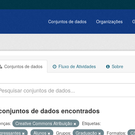
Conjuntos de dados
Organizações
G
Conjuntos de dados
Fluxo de Atividades
Sobre
conjuntos de dados encontrados
enças:
Creative Commons Atribuição
Etiquetas:
ngressantes
Alunos
Grupos:
Graduação
Formatos:
C