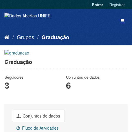
Entrar
Registrar
Grupos
Graduação
Graduação
Seguidores
Conjuntos de dados
3
6
Conjuntos de dados
Fluxo de Atividades